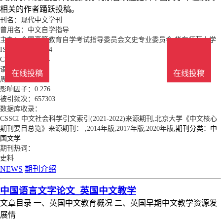
相关的作者踊跃投稿。
刊名：现代中文学刊
曾用名：中文自学指导
主办：全国高等教育自学考试指导委员会文史专业委员会;华东师范大学
ISSN：1674-7704
CN：31-2026/G4
语言：中文
在线投稿
在线投稿
周期：双月
影响因子：0.276
被引频次：657303
数据库收录：
CSSCI 中文社会科学引文索引(2021-2022)来源期刊,北京大学《中文核心
期刊要目总览》来源期刊： ,2014年版,2017年版,2020年版,
期刊分类：中
国文学
期刊热词：
史料
NEWS
期刊介绍
中国语言文字论文_英国中文教学
文章目录 一、英国中文教育概况 二、英国早期中文教学资源发
展情