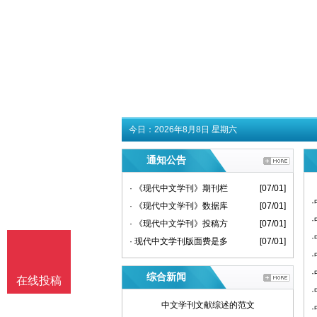
今日：
2026年8月8日 星期六
通知公告
· 《现代中文学刊》期刊栏
[07/01]
· 《现代中文学刊》数据库
[07/01]
· 《现代中文学刊》投稿方
[07/01]
· 现代中文学刊版面费是多
[07/01]
综合新闻
在线投稿
中文学刊文献综述的范文