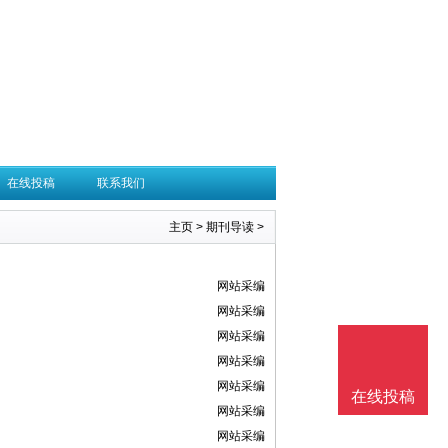
在线投稿
联系我们
主页
>
期刊导读
>
网站采编
网站采编
网站采编
网站采编
网站采编
在线投稿
网站采编
网站采编