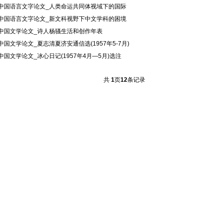
·中国语言文字论文_人类命运共同体视域下的国际
·中国语言文字论文_新文科视野下中文学科的困境
·中国文学论文_诗人杨骚生活和创作年表
·中国文学论文_夏志清夏济安通信选(1957年5-7月)
·中国文学论文_冰心日记(1957年4月—5月)选注
共
1
页
12
条记录