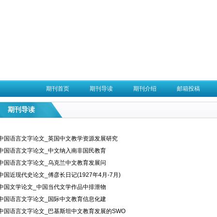
期刊首页
期刊导读
期刊介绍
邮箱投稿
期刊导读
·中国语言文字论文_英国中文教学资源发展研究
·中国语言文字论文_中文纳入南非国民教育
·中国语言文字论文_乌克兰中文教育发展问
·中国近现代史论文_傅彦长日记(1927年4月-7月)
·中国文学论文_中国当代文学作品中排泄物
·中国语言文字论文_国际中文教育信息化建
·中国语言文字论文_巴基斯坦中文教育发展的SWO